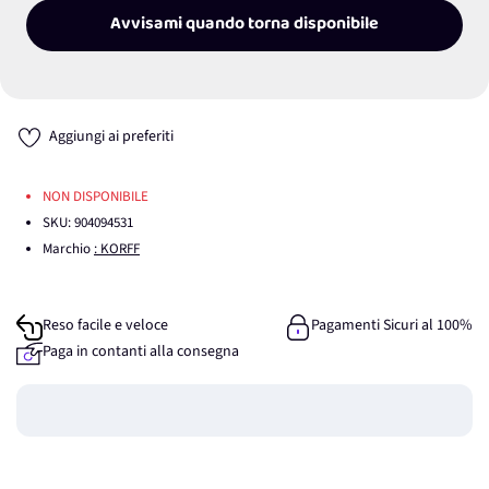
Avvisami quando torna disponibile
Aggiungi ai preferiti
NON DISPONIBILE
SKU:
904094531
Marchio
: KORFF
Reso facile e veloce
Pagamenti Sicuri al 100%
Paga in contanti alla consegna
Guadagna
0
punti