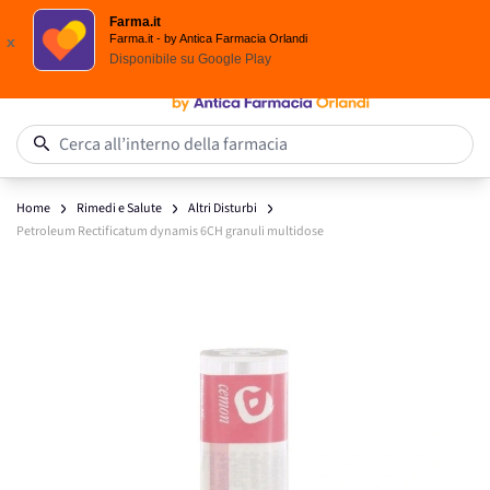
Spedizione
Gratuita
| Ordine minimo 24,90 €
Farma.it
Salta al contenuto
Farma.it - by Antica Farmacia Orlandi
x
Disponibile su
Google Play
0
Cerca all’interno della farmacia
Home
Rimedi e Salute
Altri Disturbi
Petroleum Rectificatum dynamis 6CH granuli multidose
Main image
Click to view image in fullscreen