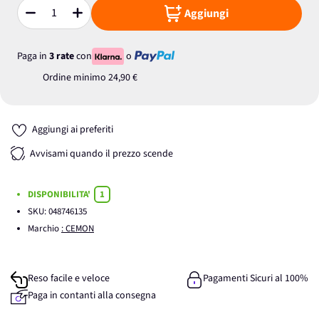
Aggiungi
Quantità
Paga in
3 rate
con
o
Ordine minimo
24,90 €
Aggiungi ai preferiti
Avvisami quando il prezzo scende
DISPONIBILITA'
1
SKU:
048746135
Marchio
: CEMON
Reso facile e veloce
Pagamenti Sicuri al 100%
Paga in contanti alla consegna