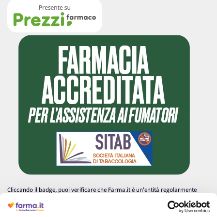
Cliccando il badge, puoi verificare che Farma.it è un'entità regolarmente
autorizzata dal Ministero della Salute a effettuare la vendita online di
medicinali.